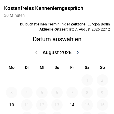
Kostenfreies Kennenlerngespräch
30 Minuten
Du buchst einen Termin in der Zeitzone:
Europe/Berlin
Aktuelle Ortszeit ist:
7. August 2026 22:12
Datum auswählen
August 2026
keyboard_arrow_left
keyboard_arrow_right
Zurück Juli 202
Weiter
Mo
Di
Mi
Do
Fr
Sa
So
1
2
3
4
5
6
7
8
9
10
11
12
13
14
15
16